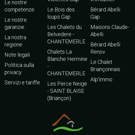
Le nostre
competenze
Le Bois des
Bérard Abelli
loups Gap
Gap
Le nostre
garanzie
Les Chalets du
Maisons Claude-
Belvedere -
Abelli
La nostra
CHANTEMERLE
regione
Bérard Abelli
Chalets La
Renov
Note legali
Blanche Hermine
Le Chalet
Politica sulla
-
Briançonnais
privacy
CHANTEMERLE
Alp'Immo
Servizi e tariffe
Les Perce Neige
- SAINT BLAISE
(Briançon)